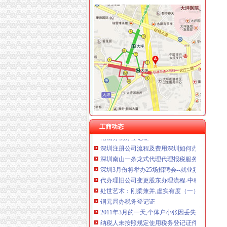
重庆吉沃农业科技有限公司 渝南500万 （工商
南岸周边
南岸区监控周边代理商_南岸区监控周边渠道商
南宁中兴大桥南岸附近富德路凤凰菜市周边自建
南岸区校园周边餐饮食品安全获群众好评
凤凰水城南岸周边有哪些超市买东西方便吗？-
永鸿南岸附近楼盘_永鸿南岸周边小区（重庆链
工商动态
南山办税务登记证
深圳注册公司流程及费用深圳如何办理
深圳南山一条龙式代理代理报税服务百易办财税
深圳3月份将举办25场招聘会--就业频道--中国
代办理旧公司变更股东办理流程-中科商务网-
处世艺术：刚柔兼并,虚实有度（一）
铜元局办税务登记证
2011年3月的一天,个体户小张因丢失了税务登
纳税人未按照规定使用税务登记证件,或者转借
邳州地税局对税务登记证件核发办事指南-优质