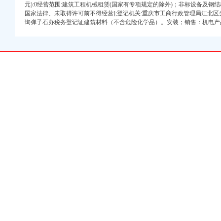
元):0经营范围:建筑工程机械租赁(国家有专项规定的除外)；非标设备及
进出口权）
国家法律、未取得许可前不得经营];登记机关:重庆市工商行政管理局江北区
询弹子石办税务登记证建筑材料（不含危险化学品）。安装；销售：机电产
注册）
商注册）
口权）
商注册）
工商注册）
注册）
进出口权）
注册）
商注册）
口权）
商注册）
工商注册）