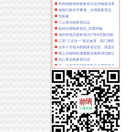
地税行政许可事项：办理税务登记（开业、变更
无标题
八公里办税务登记证
如何办理税务登记_百度经验
池州市地方税务局2017年8月新办税务登记清册
江苏“三证合一”登记改革：部门博弈银行不认-
去年十月份办的税务登记证、我是做服装的。去
网上办税轻松便捷新办税务登记默认开通电子税
四公里办税务登记证
五一过后保定国地税联合办理税务登记未实现_
如何补办税务登记证第一文库网
新办税务登记一天就可以拿到黄浦推优化服务十
开封地税局简政放权办张“三证联办”税务登记证
朝区税务登记证丢了还可以办注销公司吗海淀公司
上新街办税务登记证
广州市工商登记代理,办理税务登记证,税务一条龙
义乌个体工商户办理税务登记证需要哪些资料,
中国税务网
内资企业及外商投资企业税务登记证办理材料大全_
徐州地税办理税务登记业务启用识别系统-搜狐
南岸周边办税务登记证