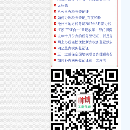
无标题
八公里办税务登记证
如何办理税务登记_百度经验
池州市地方税务局2017年8月新办税务登记清册
江苏“三证合一”登记改革：部门博弈银行不认-
去年十月份办的税务登记证、我是做服装的。去
网上办税轻松便捷新办税务登记默认开通电子税
四公里办税务登记证
五一过后保定国地税联合办理税务登记未实现_
如何补办税务登记证第一文库网
新办税务登记一天就可以拿到黄浦推优化服务十
开封地税局简政放权办张“三证联办”税务登记证
朝区税务登记证丢了还可以办注销公司吗海淀公司
上新街办税务登记证
广州市工商登记代理,办理税务登记证,税务一条龙
义乌个体工商户办理税务登记证需要哪些资料,
中国税务网
内资企业及外商投资企业税务登记证办理材料大全_
徐州地税办理税务登记业务启用识别系统-搜狐
南岸周边办税务登记证
【天津河西周边税务登记|税务登记证办理|代理
西湖区送水站滨江一桥农夫山泉娃哈哈专卖点-杭