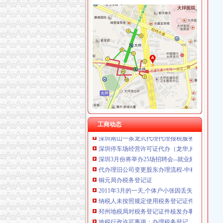
南岸周边
南岸区监控周边代理商_南岸区监控周边渠道商
南宁中兴大桥南岸附近富德路凤凰菜市周边自建
南岸区校园周边餐饮食品安全获群众好评
白山龙湖南岸二期周边配套,龙湖南岸二期附近
凤凰水城南岸周边有哪些超市买东西方便吗？-
南山办税务登记证
深圳注册公司流程及费用深圳如何办理
工商动态
深圳南山一条龙式代理代理报税服务百易办财税
深圳停车场经营许可证代办（龙华,南山,福田,罗
深圳3月份将举办25场招聘会--就业频道--中国
代办理旧公司变更股东办理流程-中科商务网-
铜元局办税务登记证
2011年3月的一天,个体户小张因丢失了税务登
纳税人未按照规定使用税务登记证件,或者转借
邳州地税局对税务登记证件核发办事指南-优质
地税行政许可事项：办理税务登记（开业、变更