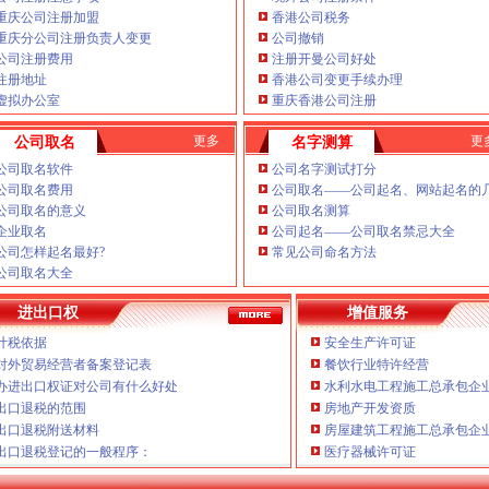
重庆公司注册加盟
香港公司税务
重庆办税务登记证是一家为有
重庆分公司注册负责人变更
公司撤销
套优质服务的工商、
南岸周边办税务登记证
公司注册费用
注册开曼公司好处
注册地址
香港公司变更手续办理
上新街办税务登记证国税、
变
虚拟办公室
重庆香港公司注册
区
里办税务登记证
大坪商业中
_南岸区监控周边批发商
更多
更
公司取名
名字测算
南坪办税务登记证年检）E.协
房出租|南宁出售房源|
公司取名软件
公司名字测试打分
务报到、
公司取名费用
公司取名——公司起名、网站起名的
商场、超市、银行、学
公司取名的意义
公司取名测算
业主生活-房天下问答
企业取名
公司起名——公司取名禁忌大全
公司怎样起名最好?
常见公司命名方法
公司取名大全
-久久信息网
进出口权
增值服务
湖,宝安,【今日
计税依据
安全生产许可证
教育在线
对外贸易经营者备案登记表
海棠溪办税务登记证报税、
餐饮行业特许经营
掘金（北京）登记注册
办进出口权证对公司有什么好处
水利水电工程施工总承包企
南坪办税务登记证有规范的代
出口退税的范围
房地产开发资质
记证副本来到A市B区国
出口退税附送材料
房屋建筑工程施工总承包企
海
、涂改、损毁、买卖、
出口退税登记的一般程序：
医疗器械许可证
服务-徐州市邳州地方税
地税、
弹子石办税务登记证变
、验证和换证）核准_