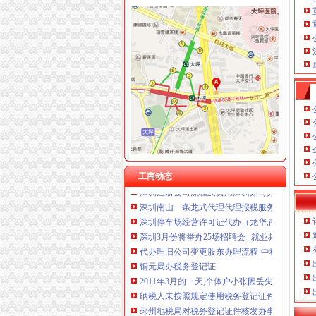
南岸周边
南岸区监控周边代理商_南岸区监控周边渠道商
南宁中兴大桥南岸附近富德路凤凰菜市周边自建
南岸区校园周边餐饮食品安全获群众好评
白山龙湖南岸二期周边配套,龙湖南岸二期附近
凤凰水城南岸周边有哪些超市买东西方便吗？-
南山办税务登记证
工商动态
深圳注册公司流程及费用深圳如何办理
深圳南山一条龙式代理代理报税服务百易办财税
深圳停车场经营许可证代办（龙华,南山,福田,罗
深圳3月份将举办25场招聘会--就业频道--中国
代办理旧公司变更股东办理流程-中科商务网-
铜元局办税务登记证
2011年3月的一天,个体户小张因丢失了税务登
纳税人未按照规定使用税务登记证件,或者转借
邳州地税局对税务登记证件核发办事指南-优质
地税行政许可事项：办理税务登记（开业、变更