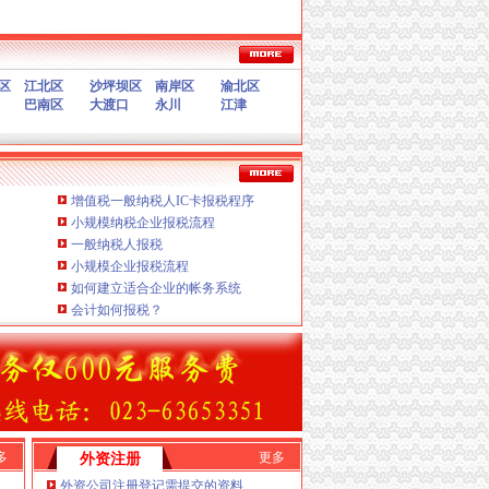
服务
验资、增资、年检
区
江北区
沙坪坝区
南岸区
渝北区
巴南区
大渡口
永川
江津
设立、变更
立、变更、换证、年检）
司税务报到、每月上门取票、做账、报税、申请发
增值税一般纳税人IC卡报税程序
请）
小规模纳税企业报税流程
、变更
一般纳税人报税
更
小规模企业报税流程
如何建立适合企业的帐务系统
本公司服务有任何意见或需要特快办理可与本公司联
会计如何报税？
表处新设立、
围内，
重庆个体营业执照新设立、验资、诚信、A.免费提
南岸区办税务登记证流程
公司新
设立、
茶园新区办
本，
多
变更K.企业网站设计、变更、竭诚为客户提供
更多
外资注册
外资公司注册登记需提交的资料