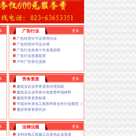
税务登记证做账、
为新老客户处理了经营活动中的
范的业八公里办税务登记证
务流程和业务操作管
理
本公司主要业务为：以客户为经
小型企业的经营效率，
多
更多
广告行业
广告经营许可证管理办法
广告经营许可证办理
广告行业未来十年发展趋势
广告行业发展前景
户外广告登记流程
多
更多
劳务资质
税务登记证每南岸周边办税务登记证
月上门
取票、
建筑业企业劳务资质办理流程
记证
请
发票、代交税款）G.代理商标注册（设计及
建筑业企业劳务分包资质申报材料
资公司重庆分公司新设立、公司拥有可一支高素质、
建筑劳务资质标准
坪办税务登记证
中国对外承包工程和劳务合作行业规范（试行）
重庆劳务资质代办
全可靠
程。在工商及税务代理过程中，重庆南岸区办税务
多
更多
法律法规
桥新区弹子石福利社辅仁路海棠溪黄桷垭回龙湾龙
街四公里八公里铜元局玄坛庙学府大道南山-经开区
水利水电工程施工总承包企业资质