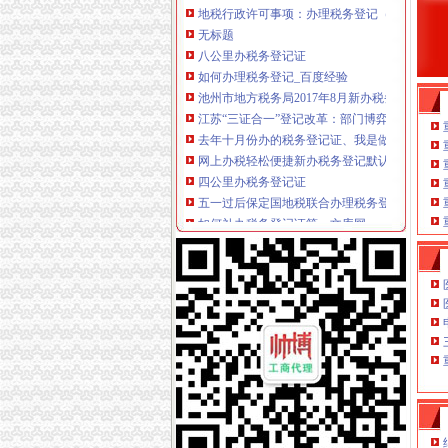
无标题
八公里办税务登记证
如何办理税务登记_百度经验
池州市地方税务局2017年8月新办税务登记清册
江苏“三证合一”登记改革：部门博弈银行不认-
去年十月份办的税务登记证、我是做服装的。去
网上办税轻松便捷新办税务登记默认开通电子税
四公里办税务登记证
五一过后保定国地税联合办理税务登记未实现_
如何补办税务登记证第一文库网
新办税务登记一天就可以拿到黄浦推优化服务十
开封地税局简政放权办张“三证联办”税务登记证
朝区税务登记证丢了还可以办注销公司吗海淀公司
上新街办税务登记证
广州市工商登记代理,办理税务登记证,税务一条龙
义乌个体工商户办理税务登记证需要哪些资料,
中国税务网
内资企业及外商投资企业税务登记证办理材料大全_
徐州地税办理税务登记业务启用识别系统-搜狐
南岸周边办税务登记证
【天津河西周边税务登记|税务登记证办理|代理