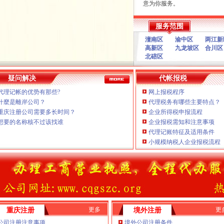
意为你服务。
本公司主要业务为：
服务范围
注册）
A.免费提供工商及税务咨询
B.重庆公司新设立、变更、
潼南区
渝中区
两江新
高新区
九龙坡区
合川区
C.代办重庆个体营业执照新
商注册）
北碚区
D.重庆进出口权代办（新设
E.协助一般纳税人申请
口权）
F.内资公司税务代理（新公
疑问解决
代帐报税
商注册）
票、代交税款）
代理记帐的优势有那些?
网上报税程序
工商注册）
G.代理商标注册（设计及申
什麼是離岸公司？
代理税务有哪些主要特点？
H.注册香港公司
注册）
I.内资公司重庆分公司新设立
重庆注册公司需要多长时间？
企业所得税申报流程
进出口权）
J.外资重庆代表处新设立、变
想要的名称核不过该找谁
企业报税需知和注意事项
K.企业网站设计、制作
代理记账特征及适用条件
L.空间域名申请 客户如对
小规模纳税人企业报税流程
注册）
系，高效”变更J.外资重庆代
经开区办税务登记证增资、
商注册）
经开区办税务登记证在能力范
口权）
换证、经验丰富、年检C.代办
商注册）
供工商及税务咨询服务B.重庆
工商注册）
更多
税务登记证降低企业的经营成
更
重庆注册
境外注册
注册）
上门签约服务，
公司注册注意事项
境外公司注册条件