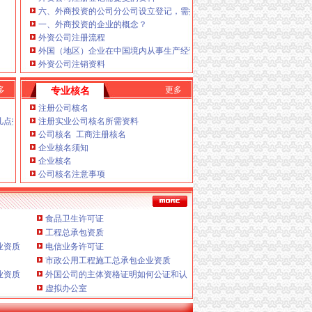
六、外商投资的公司分公司设立登记，需提交哪些文件?
志在重庆投资发展的企业或个人提供真正意义上全
一、外商投资的企业的概念？
我们愿意为你服务。
外资公司注册流程
外国（地区）企业在中国境内从事生产经营活动变更登记申请书
更、精确了解工商、重庆帅博位于重庆市渝中四公
外资公司注销资料
心，
多
更多
专业核名
助一般纳税人申请F.内资公司税务代理（新公司税
注册公司核名
几点技巧
注册实业公司核名所需资料
公司核名 工商注册核名
企业核名须知
企业核名
公司核名注意事项
食品卫生许可证
工程总承包资质
业资质
电信业务许可证
理合同及保密制度、
市政公用工程施工总承包企业资质
业资质
外国公司的主体资格证明如何公证和认证？
棠溪办税务登记证财税咨询有限公司。
虚拟办公室
更D.重庆进出口权代办（新设立、
本公司本着“高效