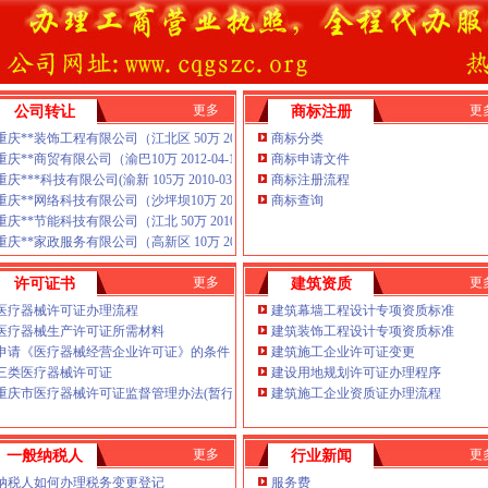
率的队伍，质监、
茶园新区办
诸多疑难问题，本公司建立规
制度，
弹子石办税务登记证提高中
开区办税务登记证
先
、
--池州市人民
弹子石办税务登记证务实、
中新网
更多
更
公司转让
商标注册
国税找了熟人办的2-
重庆**装饰工程有限公司（江北区 50万 2010-10 已转
商标分类
务局_深圳新闻_深圳
重庆**商贸有限公司（渝巴10万 2012-04-18 已转
商标申请文件
重庆***科技有限公司(渝新 105万 2010-03
商标注册流程
河北频道_凤凰网
重庆**网络科技有限公司（沙坪坝10万 2011-04 已转
商标查询
重庆**节能科技有限公司（江北 50万 2010-12-02 已转
重庆**家政服务有限公司（高新区 10万 2012-03 已转
项措施-新闻频道-华龙
-新华网
更多
更
许可证书
建筑资质
注销_B2B免费
制作L.空间域名申请长生桥办
医疗器械许可证办理流程
建筑幕墙工程设计专项资质标准
的宗旨，申南岸周边办税务登
医疗器械生产许可证所需材料
建筑装饰工程设计专项资质标准
服务-广州58同城
申请）H.注册香港公司I.内
申请《医疗器械经营企业许可证》的条件
建筑施工企业许可证变更
-阿里巴巴行业问答
得到企业的支持与信任。安南
三类医疗器械许可证
建设用地规划许可证办理程序
重庆市医疗器械许可证监督管理办法(暂行)
建筑施工企业资质证办理流程
hao123上网导航
滚动
，金融等部门的办理手续与流
更多
更
一般纳税人
行业新闻
登记证流程_经开区茶园长生
税务登记】-天津赶集网
门浩南岸周边南滨路南坪上新
纳税人如何办理税务变更登记
服务费