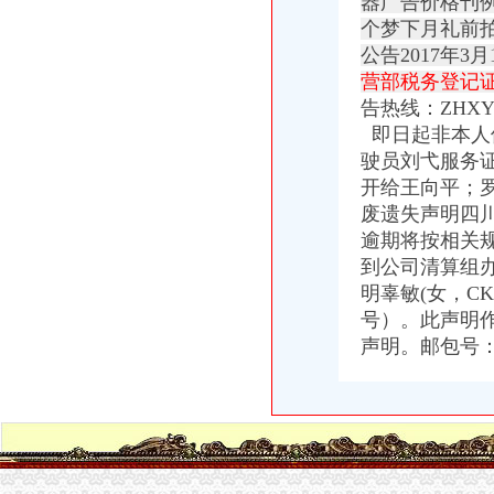
器广告价格刊例
茶园新区工商代办-重庆爱问分类
个梦下月礼前
failed：万事通_资讯频道_凤凰网
【重庆两江新区区税务登记|税务登记证办理|代理税务登记】-重庆赶集网
公告2017年3月
就业局调研报告.doc
营部税务登记证正
滨湖新区办税务登记证-合肥爱问分类
告热线：
ZHX
广宇发展：中信证券股份有限公司关于公司发行股份购买资产并募集配
即日起非本人使
【58同城】重庆南岸茶园新区资质证书办理_企业资质代理_资质代办机
驶员刘弋服务证
【深圳大鹏新区区税务登记|税务登记证办理|代理税务登记】-深圳赶集网
开给王向平；罗月
养土元●种天麻_新浪新闻
废遗失声明四
苏州高新区办理税务登记证所需资料,新区注册公司税务要什么材料_
分局办公用房零星维修定点企业采购（17B0130）采购公告
逾期将按相关
重庆专项审批：个人摆账、增资验资-重庆爱问分类
到公司清算组
无押借款_新浪新闻
明辜敏(女，C
经开区检验检疫办事处办公设备招标公告-中国采招网
号）。此声明
租售转让|发票号|减资_凤凰资讯
声明。邮包号
两江新区实行“三证合一”企业注册登记只需2个法定工作日-今日重庆
生活资讯-成都晚报电子版
：重庆路桥发行股份及支付现金购买资产并募集配套资金暨关
重庆经开区检验检疫办事处办公设备采购重新招标公告_中国招标网_
重庆废旧轮胎处理招标采购-千里马招标网
广州市花都区狮岭镇人民狮岭镇人民食堂原材料配送服务项目
养土元种天麻_新浪新闻