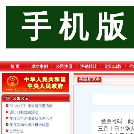
手 机 版
首 页
成功案例
公司注册
注销转让
进出口权
代
茶园新区办
税务登记证
2014公司注册最新优惠活动
进出口权优惠活动
年度公司注册最新优惠活动
发票号码：
此
年度活动公司注册送优惠
三月十日中华人
公示公告