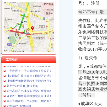
号）。注册
重庆伟尚科技发展有限公司 渝高100万 （工商注册）
重庆晒微科技有限公司 渝南3万 （工商注册）
茶园新区办税务登记证
号7375号）遗
重庆鑫聚建筑设备租赁有限公司 渝巴3万 （工商注册）
雷山县人民网-总结公报
重庆安赐商贸有限公司 渝江10万 （工商注册）
失作废。此声
徽州区关于贯彻落实国务院第四次大督查工作自查况报告-黄山市人
重庆市冰岛科技发展有限公司 渝沙50万 （进出口权）
州市蜀华制衣厂
湖南省国家税务局门户网站
川思博机械有限责任公司重庆分公司 渝江 （工商注册）
发展规划赣州市
乐兔网络科技
上海兆妩贸易有限公司重庆天地分公司 渝中 （工商注册）
被称为“暗黑女王”的女模走红网络,乐观自信还曾为黑人发声
二条第二款的
重庆吉沃农业科技有限公司 渝南500万 （工商注册）
茶园新区工商代办-重庆爱问分类
执照副本（统一
failed：万事通_资讯频道_凤凰网
收缴[2017]字
【重庆两江新区区税务登记|税务登记证办理|代理税务登记】-重庆赶集网
就业局调研报告.doc
1）遗失作
工商动态
滨湖新区办税务登记证-合肥爱问分类
废，●成都精
广宇发展：中信证券股份有限公司关于公司发行股份购买资产并募集配
【58同城】重庆南岸茶园新区资质证书办理_企业资质代理_资质代办机
理局2010年
【深圳大鹏新区区税务登记|税务登记证办理|代理税务登记】-深圳赶集网
咨询服务部个
养土元●种天麻_新浪新闻
营业执照正副本
苏州高新区办理税务登记证所需资料,新区注册公司税务要什么材料_
豪火锅店营业执
分局办公用房零星维修定点企业采购（17B0130）采购公告
（号码：
重庆专项审批：个人摆账、增资验资-重庆爱问分类
无押借款_新浪新闻
●成华区天天
经开区检验检疫办事处办公设备招标公告-中国采招网