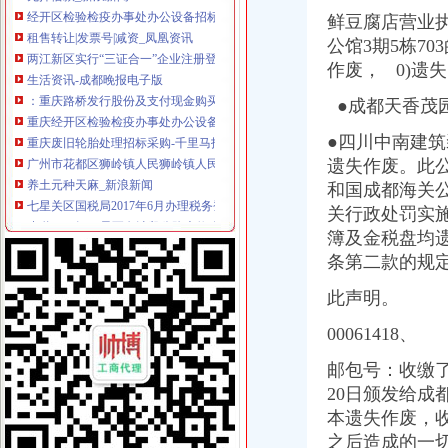
租售转让|发票号|减资_凤凰资讯
鲜豆腐店营业执
两江新区实行“三证合一”企业注册登记只需2个法定工作日-今日重庆
公馆3期5栋70
生活资讯-成都晚报电子版
作废， 0)遗
：重庆路桥发行股份及支付现金购买资产并募集配套资金暨关
重庆经开区检验检疫办事处办公设备采购重新招标公告_中国招标网_
●成都天香茂
重庆废旧轮胎处理招标采购-千里马招标网
●四川中南建筑
广州市花都区狮岭镇人民狮岭镇人民食堂原材料配送服务项目
遗失作废。此
养土元种天麻_新浪新闻
七星关区国税局2017年6月办理税务登记况统计表_七星关区光
和国成都海关公
省道S106江巴界至白沙段公路大修改造工程施工项目.doc下载-支持高
关行政处罚实施
莱美业：国金证券股份有限公司、天风证券股份有限公司关于公司现
簿及金税盘均遗
声明公告-成都晚报电子版
条第二款的规
哪个能说说开茶叶店需要什么证？有没有网友晓得？-家居装修互动问答
【上海菊园新区税务登记|税务登记证办理|代理税务登记】-上海赶集网
此声明。
厦门市人民关于加大力度推进农业适度规模经营的实施意见-法规
00061418、
厦门市人民关于加大力度推进农业适度规模经营的实施意见_互动
株洲市国家税务局门户网站
邮包号：收缴了
听听群众怎么问看看查办则么样
20日颁发给成
【重庆经济发展的“加减乘除”】减法篇：减少企业运行成本激发市
本遗失作废，收
【重庆经济发展的“加减乘除”】减法篇：减少企业运行成本激发市场
中央第四环境保护督察组向我省转办的群众信访举报件及地方查处况
之后造成的一切