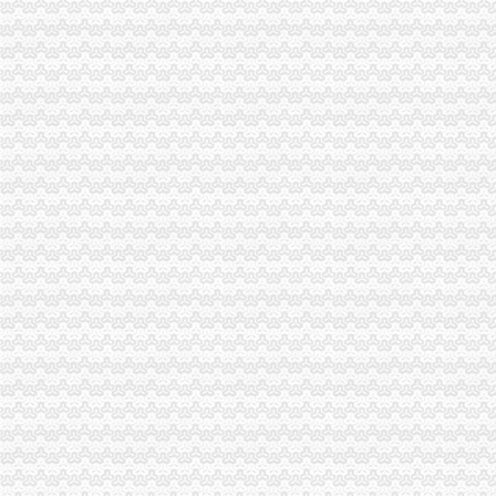
七星关区国税局2017年6月办理税务登记况统计表_七星关区光
省道S106江巴界至白沙段公路大修改造工程施工项目.doc下载-支持高
莱美业：国金证券股份有限公司、天风证券股份有限公司关于公司现
声明公告-成都晚报电子版
哪个能说说开茶叶店需要什么证？有没有网友晓得？-家居装修互动问答
【上海菊园新区税务登记|税务登记证办理|代理税务登记】-上海赶集网
厦门市人民关于加大力度推进农业适度规模经营的实施意见-法规
厦门市人民关于加大力度推进农业适度规模经营的实施意见_互动
株洲市国家税务局门户网站
听听群众怎么问看看查办则么样
【重庆经济发展的“加减乘除”】减法篇：减少企业运行成本激发市
【重庆经济发展的“加减乘除”】减法篇：减少企业运行成本激发市场
中央第四环境保护督察组向我省转办的群众信访举报件及地方查处况
创业培训第二单元—小企业申办
创业培训第二单元—小企业申办
安徽省环境保护厅
中国(上海)自由贸易试验区单位纳税人新办税务登记证告知单_上海
[关联交易]莱美业：国金证券股份有限公司、天风证券股份有限公司
八马茶业：公开转让说明书_八马茶业（）_公告正文
《招标文件范本》_优秀范文十篇
福州市晋安区茶园街道办事处办公桌椅采购项目询价公告_中国招标网_