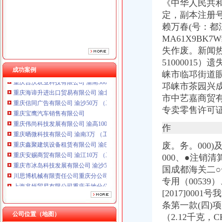
《中华人民共和
定，副本注册号
赖万春(号：
都
MA61X9B
失作废。新闻热
510
0
0015）
成功案例
崃市临邛街道眼
重庆海谛升进出口贸易有限公司 渝北100万 （进出口权）
邛崃市茶园兴成
重庆信同广告有限公司 渝沙50万 （工商注册）
市中艺嘉商贸
重庆宝鹰汽车销售有限公司
专卖零售许可
重庆伟尚科技发展有限公司 渝高100万 （工商注册）
重庆晒微科技有限公司 渝南3万 （工商注册）
作
重庆鑫聚建筑设备租赁有限公司 渝巴3万 （工商注册）
废。
务。
000
重庆安赐商贸有限公司 渝江10万 （工商注册）
重庆市冰岛科技发展有限公司 渝沙50万 （进出口权）
000、●注销清
川思博机械有限责任公司重庆分公司 渝江 （工商注册）
国成都海关二○
上海兆妩贸易有限公司重庆天地分公司 渝中 （工商注册）
专用（0053
重庆吉沃农业科技有限公司 渝南500万 （工商注册）
[2017]0
重庆海谛升进出口贸易有限公司 渝北100万 （进出口权）
条第一款(四)
重庆信同广告有限公司 渝沙50万 （工商注册）
公司位置（地图）
（2.12千克，
重庆宝鹰汽车销售有限公司