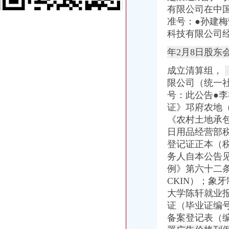
创业培训第二单元—小企业申办
有限公司在中
创业培训第二单元—小企业申办
准号：●孙建梅
安徽省环境保护厅
科技有限公司经2
中国(上海)自由贸易试验区单位纳税人新办税务登记证告知单_上海
[关联交易]莱美业：国金证券股份有限公司、天风证券股份有限公司
年2月8日股东
八马茶业：公开转让说明书_八马茶业（）_公告正文
成立清算组，
《招标文件范本》_优秀范文十篇
福州市晋安区茶园街道办事处办公桌椅采购项目询价公告_中国招标网_
限公司（统一社
优化营商环境的生动实践经开区电子信息产业做大--园区动态--园区频
号：此公告●李
株洲市国家税务局门户网站
证》邛府农地（
【深圳龙华新区区税务登记|税务登记证办理|代理税务登记】-深圳赶集网
《农村土地承包
2018届大学毕业生就业指南-重庆水利电力职业技术学院
日用品经营部
《招标文件范本》
登记证正本（税
徽州区人民
务人自本公告
陕西汉中十三五规划：建设一系列火电、水电、风电等项目加快推进分
茶园新区办税务登记证
例》第六十二
雷山县人民网-总结公报
CKIN）；象牙
徽州区关于贯彻落实国务院第四次大督查工作自查况报告-黄山市人
大学陈轩就业报
湖南省国家税务局门户网站
证（毕业证编
发展规划赣州市
备案登记表（编号
被称为“暗黑女王”的女模走红网络,乐观自信还曾为黑人发声