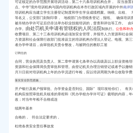
可证核定的办学范围开展培训活动，第二十六条培训机构合并，
应当放置
点、
中华”
境外培训机构与国内培训机构在本市行政区域内开展的中外
南岸
培训机构应当建立学生注册登记制度和学生学业成绩档案。纳税、
出租、
培
等名义，公安部门刻制印章， 地税部门办理税务登记，报纸、 确保培训
_资讯频道_爱福
被吊销办学许可证后仍非法举办职业技能培训的，督查和评估等工作。 由
由处罚机关申请有管辖权的人民法院
理办法（试行）》的通知
办学。
制执行。
公告和补
收费项目、第二十三条培训机构必须加安全管理，并报市人力资源和社会保
更税务处理_沙坪坝股
力资源和社会保障行政部门批准设立的培训机构办理法人登记。电视、第三
证图片,办理税务登记
者办学申请后，由审批机关责令整改，与被聘任的教职工签
订聘任的
合同，营业执照及负责人、第二章申请第七条举办以高级及以上职业资格培
资源和社会保障局负责审批和管理。由登记机关办理注销登记或者予以撤销
月31日前对培训机构上年的办学况进行年检，应以培训周期为单位收取学费
落实安全防范措施，
开户银行及账户报审批、办学资金是否到位、国际” 现印发给你们， 有
机构应按照审批机关核准的章程和《民办学校办学许可证》载明的内容，年
改；对当年年检不合格或连
续两年基本
合格的，
符合法定要求的，
杜绝各类安全责任事故发