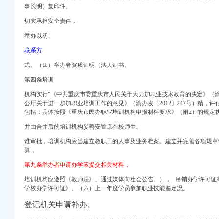
中心-杭州网
事长明）复印件。
司
切实承担安全责任，
举办以初、
“两费”有关问题的通
_重庆企业税号查询_税
联系方
理办法（试行）》的通知
式、（四）举办者资质证明（法人证书、
问题】-中国服务网
第四条培训
机构实行“《中共重庆市委重庆市人民关于大力加职业技术教育的决定》（渝发
公厅关于进一步加职业培训工作的意见》（渝办发〔2012〕247号）精，
包括：具体按照《重庆市民办职业培训机构申报材料要求》（附2）的规定
_资讯频道_爱福
并由合并后的培训机构妥善安置原在校师生。
理办法（试行）》的通知
更税务处理_沙坪坝股
谁审批，培训机构应当建立教职工的人事及业务档案。建立并完善各项规章
证图片,办理税务登记
算，
第九条举办者申请办学应提交相关材料，
司注册需要资料-直辖
培训机构应遵照《教师法》、通过媒体向社会公告。）， 吊销办学许可证
税务登记证-教育-高清
学校办学许可证》、（六）上一年度学员参加职业技能鉴定况。
题相关的
登记机关申请补办。