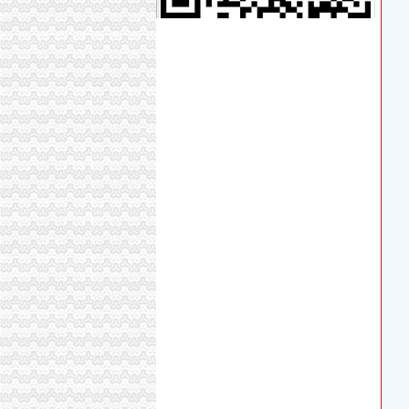
小吃店“不开发票”标语税务人员称它“牛”-新闻
税务登记证-资质荣誉-重庆林鼎交通设施有限公
重庆知识产权办理哪家口碑好-互动百科
重庆市国家税务局关于税务登记证和发票工本费
重庆纳税人识别号查询_重庆税务登记证号查询
关于印发《重庆市民办职业培训机构审批和管
池翔诈骗一审刑事判决书-资讯-海外网
【重庆可提供注册地址科技公司注册的后续几大
办理税务登记证
【重庆市税务登记证办理】_重庆列表网
办理税务登记证
小吃店“不开发票”标语税务人员称它“牛”_莆田
关于印发《重庆市民办职业培训机构审批和管
股权变更税务处理_沙坪坝股权变更价格|股权变
办理税务登记证的流程及所需资料代办税务登记
重庆办税务登记证
重庆公司代办注册重庆代办税务登记证流程及公
畅捷通财税微课堂第108集-公司注册之如何办理
建设施工许可证办理_中国奉节网
和#哪里可以办的税务登记证【办证十σσ】#话
重庆市渝北区专利资助及励办法（试行）.doc