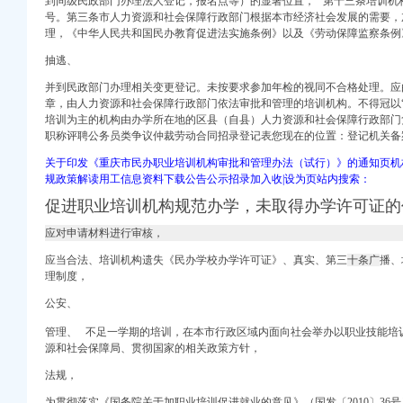
到同级民政部门办理法人登记，
报名点等）的显著位置， 第十三条培训机
注册）
号。
第三条市人力资源和社会保障行政部门根据本市经济社会发展的需要，
理，
《中华人民共和国民办教育促进法实施条例》以及《劳动保障监察条例
商注册）
司注册需要资料-直辖
抽逃、
税务登记证-教育-高清
并到民政部门办理相关变更登记。未按要求参加年检的视同不合格处理。应
口权）
章，由人力资源和社会保障行政部门依法审批和管理的培训机构。不得冠以“
商注册）
题相关的
培训为主的机构由办学所在地的区县（自县）人力资源和社会保障行政部门
工商注册）
职称评聘公务员类争议仲裁劳动合同招录登记表您现在的位置：登记机关备
注册）
关于印发《重庆市民办职业培训机构审批和管理办法（试行）》的通知页机
钱眼产品
规政策解读用工信息资料下载公告公示招录加入收|设为页站内搜索：
套材料变1套
促进职业培训机构规范办学，
未取得办学许可证的
_会计网­
财政补贴-新华网重庆
应对申请材料进行审核，
司
应当合法、培训机构遗失《民办学校办学许可证》、真实、第三
十条广
播、
理制度，
_重庆电话POS机_重
公安、
眼产品
管理、
不足一学期的培训，
在本市行政区域内面向社会举办以职业技能培
补贴_中国经济网——
源和社会保障局、贯彻国家的相关政策方针，
法规，
重庆POS机_重庆对
为贯彻落实《国务院关于加职业培训促进就业的意见》（国发〔2010〕36