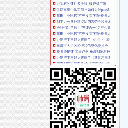
莆田：小吃店“不开发票”标语税务人员称它“牛”
创卫办公共外环境除四害劳务和技术服务招标公
会计们注意啦！“三证合一”后至少要跑7个部门
莆田：小吃店“不开发票”标语税务人员称它“牛”
办证照不再那么折腾了--热点--中国经济新闻网
重庆市大足区经济和信息化委员会、重庆市大
税务登记证-荣誉证书-重庆创测科技有限公司
办证照不再那么折腾了（新常态里看变化）_中
商事制度改革深化:个体工商户注销将更简易-东
重庆免费申请办理安装银联POS机
重庆市配合税务部门做好2006年换发税务登记
【合肥长江批发市场税务登记|税务登记证办理|
办证照不再那么折腾了（新常态里看变化）_新
重庆：商事制度改革释放市场活力
[保险]重庆网上办理社保流程：社会保险网上申
办证照不再那么折腾了（新常态里看变化）_三
重庆税务登记证挂失电话-沙坪坝沙坪坝广告媒-
重庆新办鼓励类中小企业可在3月底前申请财政补
重庆失业证无息办理流程_重庆社保网
重庆电子工程职业学院学生公寓洗衣外包服务项
重庆个人社保办理流程_向日葵保险网