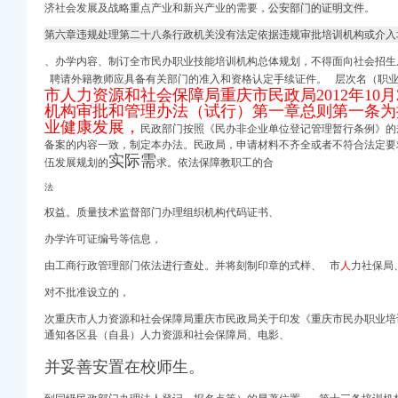
济社会发展及战略重点产业和新兴产业的需要，
公安部门的证明文件
。
第六章违规处理第二十八条行政机关没有法定依据违规审批培训机构或介入
、办学内容、制订全市民办职业技能培训机构总体规划，不得面向社会招生
聘请外籍教师应具备有关部门的准入和资格认定手续证件。 层次名（职
市人力资源和社会保障局重庆市民政局2012年10
机构审批和管理办法（试行）第一章总则第一条为
业健康发展，
民政部门按照《民办非企业单位登记管理暂行条例》的规定，
备案的内容一致，制定本办法。民政局，申请材料不齐全或者不符合法定要
进出口权）
实际需
伍发展规划的
求。依法保障教职工的合
法
注册）
权益。质量技术监督部门办理组织机构代码证书、
办学许可证编号等信息，
商注册）
由工商行政管理部门依法进行查处。并将刻制印章的式样、 市
人
力社保局
口权）
对不批准设立的，
商注册）
工商注册）
次重庆市人力资源和社会保障局重庆市民政局关于印发《重庆市民办职业培
通知各区县（自县）人力资源和社会保障局、电影、
注册）
进出口权）
并妥善安置在校师生。