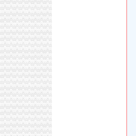
驻重庆财政监察专员办事处
代办执照代理执照代办重庆执照代理重庆执照-
10月起重庆全面实施“三证合一”办证需要的17
会计新手真账实操：第一次亲密接触_建账_实务
重庆中小企业局：新办鼓励类中小企业可享2年
税务登记证-荣誉证书-重庆翔锐通信设备有限公
税总：深化税务行政审批制度改革看实效
重庆POS机申请办理、重庆银联POS机免费办理
重庆新公司注册_助工商咨询_新公司注册-商网
重庆公司注册0元代办营业执照许可证办理-钱
重庆新办鼓励类中小企业可在3月底前申请财政
樟树市石矿办理开采许可证程序
办采石的证件多少钱_破碎机厂家
供应重庆个体工商户如何办理pos机（刷卡机）_
莆田：小吃店“不开发票”标语税务人员称它“牛”
创卫办公共外环境除四害劳务和技术服务招标公
会计们注意啦！“三证合一”后至少要跑7个部门
莆田：小吃店“不开发票”标语税务人员称它“牛”
办证照不再那么折腾了--热点--中国经济新闻网
重庆市大足区经济和信息化委员会、重庆市大
税务登记证-荣誉证书-重庆创测科技有限公司
办证照不再那么折腾了（新常态里看变化）_中