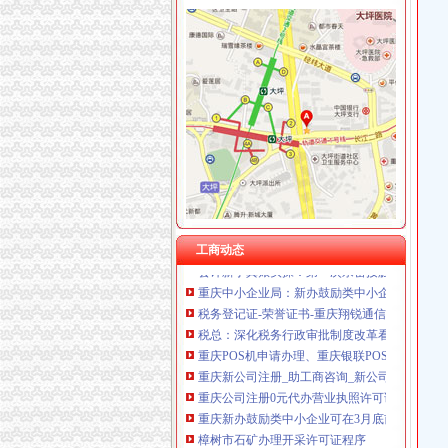
重庆伟尚科技发展有限公司 渝高100万 （工商
重庆晒微科技有限公司 渝南3万 （工商注册）
重庆办税务登记证
重庆鑫聚建筑设备租赁有限公司 渝巴3万 （工
重庆公司代办注册重庆代办税务登记证流程及公
重庆安赐商贸有限公司 渝江10万 （工商注册）
畅捷通财税微课堂第108集-公司注册之如何办理
重庆市冰岛科技发展有限公司 渝沙50万 （进出
建设施工许可证办理_中国奉节网
川思博机械有限责任公司重庆分公司 渝江 （工
和#哪里可以办的税务登记证【办证十σσ】#话
上海兆妩贸易有限公司重庆天地分公司 渝中 （
重庆市渝北区专利资助及励办法（试行）.doc
重庆吉沃农业科技有限公司 渝南500万 （工商
驻重庆财政监察专员办事处
代办执照代理执照代办重庆执照代理重庆执照-
10月起重庆全面实施“三证合一”办证需要的17
会计新手真账实操：第一次亲密接触_建账_实务
工商动态
重庆中小企业局：新办鼓励类中小企业可享2年
税务登记证-荣誉证书-重庆翔锐通信设备有限公
税总：深化税务行政审批制度改革看实效
重庆POS机申请办理、重庆银联POS机免费办理
重庆新公司注册_助工商咨询_新公司注册-商网
重庆公司注册0元代办营业执照许可证办理-钱
重庆新办鼓励类中小企业可在3月底前申请财政
樟树市石矿办理开采许可证程序
办采石的证件多少钱_破碎机厂家
供应重庆个体工商户如何办理pos机（刷卡机）_