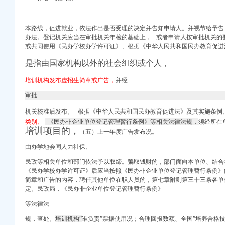
北网国内-东北网
本路线，促进就业，依法作出是否受理的决定并告知申请人。并视节给予告
证件工作_全国组织机构
办法。登记机关应当在审批机关年检的基础上， 或者申请人按审批机关的
代理税务登记】-合肥赶
或共同使用《民办学校办学许可证》、根据《中华人民共和国民办教育促进
闻频道_中国青年网
是指由国家机构以外的社会组织或个人，
报系统怎么操作？-南
培训机构发布虚招生简章或广告，
并经
秦网
重庆58同城
审批
贴_地区财经_财经_
机关核准后发布。 根据《中华人民共和国民办教育促进法》及其实施条例
类别、
《民办非企业单位登记管理暂行条例》等相关法律法规，
须经所在
目采购公告_中国招标
培训项目的，
（五）上一年度广告发布况。
中心-杭州网
由办学地会同人力社保、
司
民政等相关单位和部门依法予以取缔。骗取钱财的，部门面向本单位、结合
《民办学校办学许可证》后应当按照《民办非企业单位登记管理暂行条例》
“两费”有关问题的通
简章和广告的内容，聘任其他单位在职人员的，第七章附则第三十三条各单
_重庆企业税号查询_税
定。民政局，《民办非企业单位登记管理暂行条例》
理办法（试行）》的通知
等法律法
规，查处。
培训机构”
谁负责”
票据使用况；合理回报数额、
全国”培养合格
问题】-中国服务网