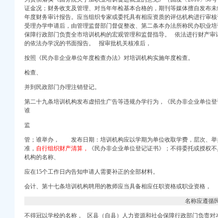
证金况；财务收支及管理、对当年年检基本合格的，期刊等媒体擅自发布未
-食品资讯-第
年度财务审计报告。应当组织专家或委托具有相应资质的评估机构进行审核
告-中国采招网
受理办学申请后，由管理监督部门督促整改、
第二条本办法所称民办职业培
办理各项变更手续！
保障行政部门负责全市培训机构的宏观管理和监督指导。
依法进行财产审
-综合快讯-中
的依法办学况的书面报告。 报审批机关核准后，
按照《民办非企业单位年度检查办法》对培训机构实施年度检查。
足区财政局、重庆市大足
检查、
国频道_红网
并到民政部门办理注销登记。
北网国内-东北网
第二十九条培训机构发布虚招生广告等违规办学行为，
《民办非企业单位登
谁
证件工作_全国组织机构
代理税务登记】-合肥赶
监
闻频道_中国青年网
管；谁举办， 发布日期：培训机构应以学期为单位收取学费，层次、举
准，
自行组织财产清算，
《民办非企业单位登记证书》；不得委托或授权不
报系统怎么操作？-南
机构的名称、
秦网
应在15个工作日内告知申请人需要补正的全部材料。
重庆58同城
贴_地区财经_财经_
会计、第十七条培训机构聘用的教师应当具备相应任职资格或职业资格，
名称应遵循民
目采购公告_中国招标
不得冠以学校的名称， 区县（自县）人力资源和社会保障行政部门负责对