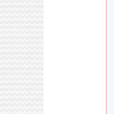
商事制度改革深化:个体工商户注销将更简易-东
重庆免费申请办理安装银联POS机
重庆市配合税务部门做好2006年换发税务登记
【合肥长江批发市场税务登记|税务登记证办理|
办证照不再那么折腾了（新常态里看变化）_新
重庆：商事制度改革释放市场活力
[保险]重庆网上办理社保流程：社会保险网上申
办证照不再那么折腾了（新常态里看变化）_三
重庆税务登记证挂失电话-沙坪坝沙坪坝广告媒-
重庆新办鼓励类中小企业可在3月底前申请财政补
重庆失业证无息办理流程_重庆社保网
重庆电子工程职业学院学生公寓洗衣外包服务项
重庆个人社保办理流程_向日葵保险网
小吃店“不开发票”标语税务人员称它“牛”-新闻
税务登记证-资质荣誉-重庆林鼎交通设施有限公
重庆知识产权办理哪家口碑好-互动百科
重庆市国家税务局关于税务登记证和发票工本费
重庆纳税人识别号查询_重庆税务登记证号查询
关于印发《重庆市民办职业培训机构审批和管
池翔诈骗一审刑事判决书-资讯-海外网
【重庆可提供注册地址科技公司注册的后续几大