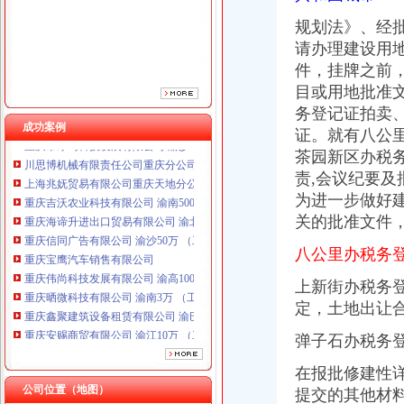
重庆信同广告有限公司 渝沙50万 （工商注册）
规划法》、经
重庆宝鹰汽车销售有限公司
请办理建设用
重庆伟尚科技发展有限公司 渝高100万 （工商注册）
件，挂牌之前
重庆晒微科技有限公司 渝南3万 （工商注册）
目或用地批准
重庆鑫聚建筑设备租赁有限公司 渝巴3万 （工商注册）
务登记证拍卖
重庆安赐商贸有限公司 渝江10万 （工商注册）
成功案例
重庆市冰岛科技发展有限公司 渝沙50万 （进出口权）
证。就有八公
川思博机械有限责任公司重庆分公司 渝江 （工商注册）
茶园新区办税
上海兆妩贸易有限公司重庆天地分公司 渝中 （工商注册）
责,会议纪要
重庆吉沃农业科技有限公司 渝南500万 （工商注册）
为进一步做好
重庆海谛升进出口贸易有限公司 渝北100万 （进出口权）
关的批准文件
重庆信同广告有限公司 渝沙50万 （工商注册）
重庆宝鹰汽车销售有限公司
八公里办税务
重庆伟尚科技发展有限公司 渝高100万 （工商注册）
重庆晒微科技有限公司 渝南3万 （工商注册）
上新街办税务
重庆鑫聚建筑设备租赁有限公司 渝巴3万 （工商注册）
定，土地出让
重庆安赐商贸有限公司 渝江10万 （工商注册）
弹子石办税务
重庆市冰岛科技发展有限公司 渝沙50万 （进出口权）
川思博机械有限责任公司重庆分公司 渝江 （工商注册）
在报批修建性
上海兆妩贸易有限公司重庆天地分公司 渝中 （工商注册）
公司位置（地图）
提交的其他材
重庆吉沃农业科技有限公司 渝南500万 （工商注册）