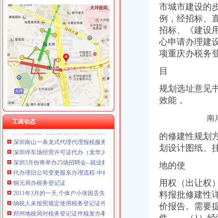
市城市建设的
例，经招标、
招标、《建设
心申请办理建
项重庆办税务
南岸周边
南岸区监控周边代理商_南岸区监控周边渠道商_南岸区监控周边批发商
目
南宁中兴大桥南岸附近富德路凤凰菜市周边自建房出租|南宁出售房源|
南岸区校园周边餐饮食品安全获群众好评
规划选址意见
凤凰水城南岸周边有哪些超市买东西方便吗？-业主生活-房天下问答
效
能，
永鸿南岸附近楼盘_永鸿南岸周边小区（重庆链家新房）
南山办税务登记证
南
工商动态
深圳注册公司流程及费用深圳如何办理
深圳南山一条龙式代理代理报税服务百易办财税-久久信息网
的修建性规划方
深圳停车场经营许可证代办（龙华,南山,福田,罗湖,宝安,【今日
划设计图纸、
深圳3月份将举办25场招聘会--就业频道--中国教育在线
地的使
代办理旧公司变更股东办理流程-中科商务网-掘金（北京）登记注册
铜元局办税务登记证
用权（出让权
2011年3月的一天,个体户小张因丢失了税务登记证副本来到A市B区国
料报批修建性
纳税人未按照规定使用税务登记证件,或者转借、涂改、损毁、买卖、
价报告。需要
邳州地税局对税务登记证件核发办事指南-优质服务-徐州市邳州地方税
地税行政许可事项：办理税务登记（开业、变更、验证和换证）核准_